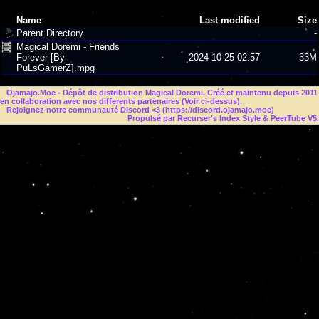
Name
Last modified
Size
Parent Directory
-
Magical Doremi - Friends
Forever [By
2024-10-25 02:57
33M
PuLsGamerZ].mpg
Ojamajo.Moe
- Dépôt de distribution Magical Doremi. Créé et maintenu depuis 2011
en collaboration avec nos differents partenaires (Voir ci-dessus).
Rejoignez notre communauté Discord <3 (
https://discord.ojamajo.moe
)
Propulsé par Recurser's Index Style & PeerTube V5.