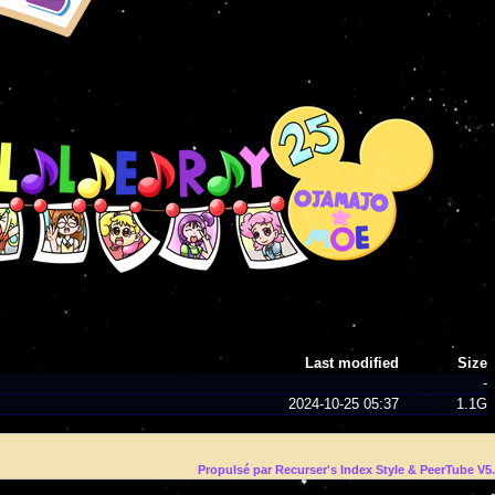
Last modified
Size
-
2024-10-25 05:37
1.1G
Propulsé par Recurser's Index Style & PeerTube V5.