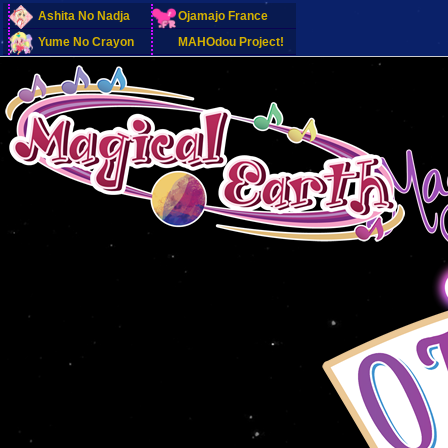
Ashita No Nadja
Ojamajo France
Yume No Crayon
MAHOdou Project!