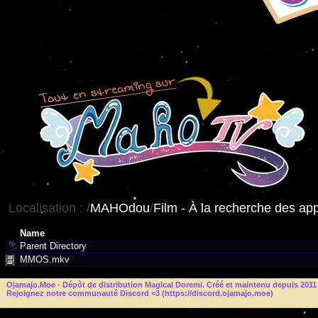
Localisation :
/
MAHOdou
/
Film - À la recherche des app
Name
Parent Directory
MMOS.mkv
Ojamajo.Moe
- Dépôt de distribution Magical Doremi. Créé et maintenu depuis 2011 e
Rejoignez notre communauté Discord <3 (
https://discord.ojamajo.moe
)