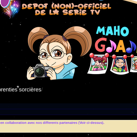
renties sorcières
/
n collaboration avec nos differents partenaires (Voir ci-dessus).