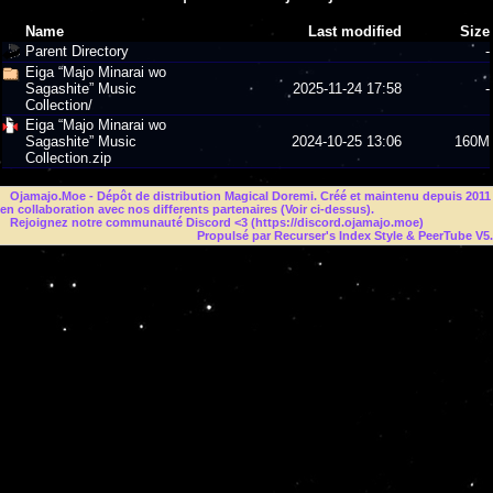
Name
Last modified
Size
Parent Directory
-
Eiga “Majo Minarai wo
Sagashite” Music
2025-11-24 17:58
-
Collection/
Eiga “Majo Minarai wo
Sagashite” Music
2024-10-25 13:06
160M
Collection.zip
Ojamajo.Moe
- Dépôt de distribution Magical Doremi. Créé et maintenu depuis 2011
en collaboration avec nos differents partenaires (Voir ci-dessus).
Rejoignez notre communauté Discord <3 (
https://discord.ojamajo.moe
)
Propulsé par Recurser's Index Style & PeerTube V5.