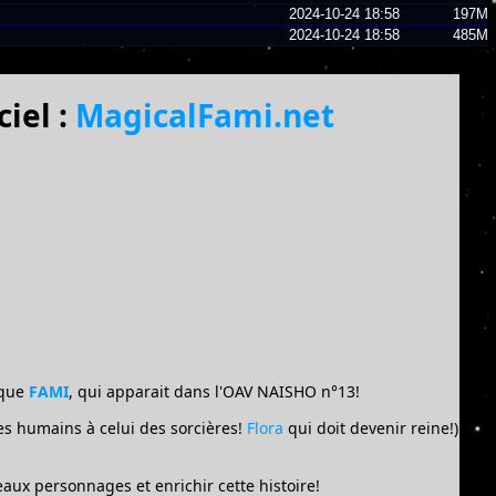
2024-10-24 18:58
197M
2024-10-24 18:58
485M
iel :
MagicalFami.net
e que
FAMI
, qui apparait dans l'OAV NAISHO n°13!
es humains à celui des sorcières!
Flora
qui doit devenir reine!)
aux personnages et enrichir cette histoire!