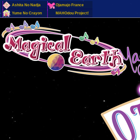
Ashita No Nadja
Ojamajo France
Yume No Crayon
MAHOdou Project!