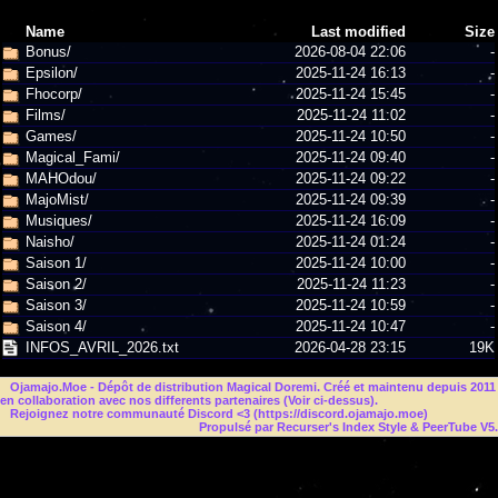
Name
Last modified
Size
Bonus/
2026-08-04 22:06
-
Epsilon/
2025-11-24 16:13
-
Fhocorp/
2025-11-24 15:45
-
Films/
2025-11-24 11:02
-
Games/
2025-11-24 10:50
-
Magical_Fami/
2025-11-24 09:40
-
MAHOdou/
2025-11-24 09:22
-
MajoMist/
2025-11-24 09:39
-
Musiques/
2025-11-24 16:09
-
Naisho/
2025-11-24 01:24
-
Saison 1/
2025-11-24 10:00
-
Saison 2/
2025-11-24 11:23
-
Saison 3/
2025-11-24 10:59
-
Saison 4/
2025-11-24 10:47
-
INFOS_AVRIL_2026.txt
2026-04-28 23:15
19K
Ojamajo.Moe
- Dépôt de distribution Magical Doremi. Créé et maintenu depuis 2011
en collaboration avec nos differents partenaires (Voir ci-dessus).
Rejoignez notre communauté Discord <3 (
https://discord.ojamajo.moe
)
Propulsé par Recurser's Index Style & PeerTube V5.